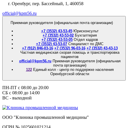
г. Оренбург, пер. Бассейный, 1, 460058
official@kpm56.ru
Приемная руководителя (официальная почта организации)
+7 (3532) 43-53-45
Юрисконсульт
+7 (3532) 43-53-02
Бухгалтерия
+7 (3532) 43-53-05
Отдел кадров
+7 (3532) 43-53-07
Специалист по ДМС
+7 (912) 846-03-16
+7 (3532) 96-03-16
+7 (3532) 43-43-13
Частная медицинская скорая помощь и транспортировка
пациентов
official@kpm56.ru
Приемная руководителя (официальная
почта организации)
122
Единый колл - центр по поддержке населения
Оренбургской области
ПН-ПТ с 08:00 до 20:00
СБ с 08:00 до 14:00
ВС - выходной
ООО "Клиника промышленной медицины"
ОГРН № 1025601021214